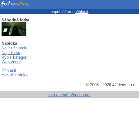
nepřihlášen |
přihlásit
Náhodná fotka
Nabídka
Najít uživatele
Najít fotku
Výpis kategorií
Web verze
Přihlásit
Hlavní stránka
© 2008 - 2026 42ideas s.r.o.
info o ceně přenosu dat